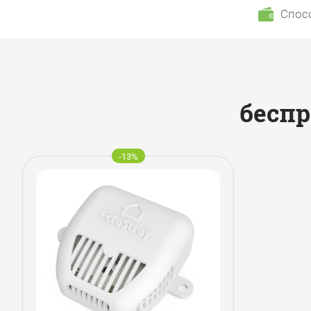
Спос
бесп
-13%