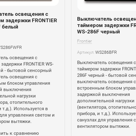
тель освещения с
Выключатель освещен
м задержки FRONTIER
таймером задержки F
 белый
WS-286F черный
Frontier
S286FWFR
Артикул:
WS286BFR
ель освещения с
Выключатель освещения с
 задержки FRONTIER WS-
таймером задержки FRONT
ый - бытовой сенсорный
286F черный - бытовой се
ель освещения с
выключатель освещения с
ым блоком управления
встроенным блоком управ
й выключения
задержкой выключения
ельной нагрузки
дополнительной нагрузки
ора, отопительного
(вентилятора, отопительн
и т.д.). Используется в
прибора, и т.д.). Используе
для управления светом и
санузлах для управления 
ором вытяжки.
вентилятором вытяжки.
ить к сравнению