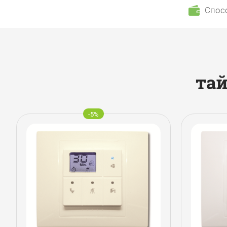
Спос
та
-5%