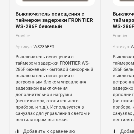
Выключатель освещения с
Выключа
таймером задержки FRONTIER
таймеро
WS-286F бежевый
WS-286F
Frontier
Frontier
Артикул:
WS286FFR
Артикул:
W
Выключатель освещения с
Выключат
таймером задержки FRONTIER WS-
таймером
286F бежевый - бытовой сенсорный
286F бел
выключатель освещения с
выключат
встроенным блоком управления
встроенн
задержкой выключения
задержко
дополнительной нагрузки
дополнит
(вентилятора, отопительного
(вентилят
прибора, и т.д.). Используется в
прибора, 
санузлах для управления светом и
санузлах 
вентилятором вытяжки.
вентилят
Добавить к сравнению
Добав