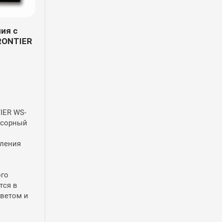
ия с
RONTIER
IER WS-
нсорный
ления
ого
тся в
светом и