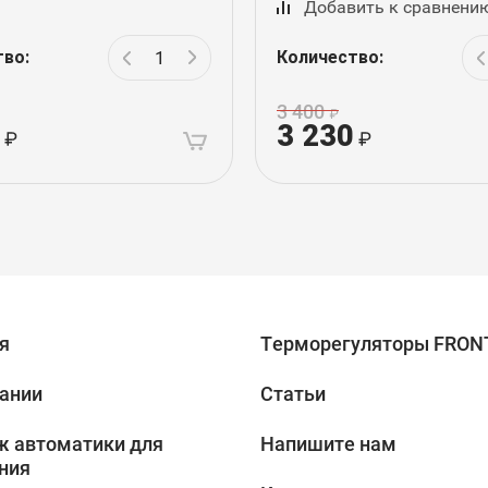
Добавить к сравнени
тво:
Количество:
3 400
3 230
я
Терморегуляторы FRON
ании
Статьи
 автоматики для
Напишите нам
ния