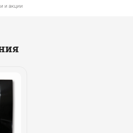
и и акции
ния